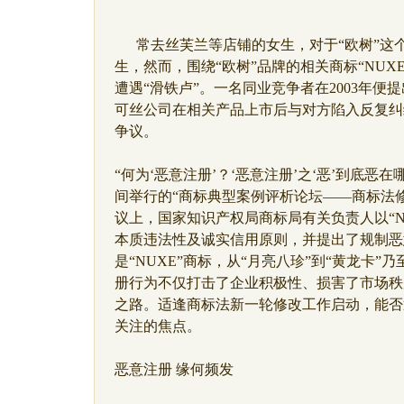
常去丝芙兰等店铺的女生，对于“欧树”这
生，然而，围绕“欧树”品牌的相关商标“NU
遭遇“滑铁卢”。一名同业竞争者在2003年
可丝公司在相关产品上市后与对方陷入反复纠
争议。
“何为‘恶意注册’？‘恶意注册’之‘恶’到底恶在
间举行的“商标典型案例评析论坛——商标法
议上，国家知识产权局商标局有关负责人以“N
本质违法性及诚实信用原则，并提出了规制恶
是“NUXE”商标，从“月亮八珍”到“黄龙卡”
册行为不仅打击了企业积极性、损害了市场秩
之路。适逢商标法新一轮修改工作启动，能否
关注的焦点。
恶意注册 缘何频发