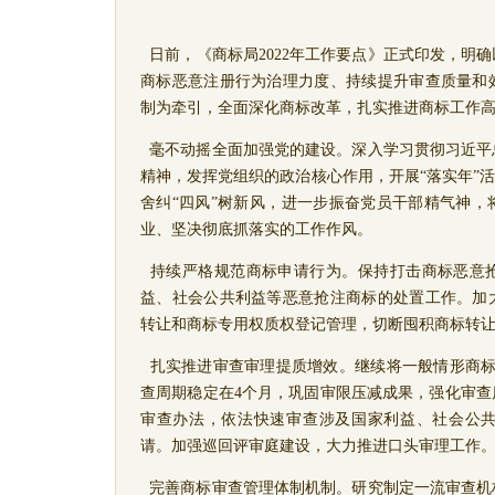
日前，《商标局
2022
年工作要点》正式印发，明确
商标恶意注册行为治理力度、持续提升审查质量和
制为牵引，全面深化商标改革，扎实推进商标工作
毫不动摇全面加强党的建设。
深入学习贯彻习近平
精神，发挥党组织的政治核心作用，开展
“
落实年
”
舍纠
“
四风
”
树新风，进一步振奋党员干部精气神，
业、坚决彻底抓落实的工作作风。
持续严格规范商标申请行为。
保持打击商标恶意
益、社会公共利益等恶意抢注商标的处置工作。加
转让和商标专用权质权登记管理，切断囤积商标转
扎实推进审查审理提质增效。
继续
将一般情形商
查周期稳定在
4
个月，巩固审限压减成果，强化审查
审查办法，依法快速审查涉及国家利益、社会公
请。加强巡回评审庭建设，大力推进口头审理工作
完善商标审查管理体制机制。
研究制定一流审查机