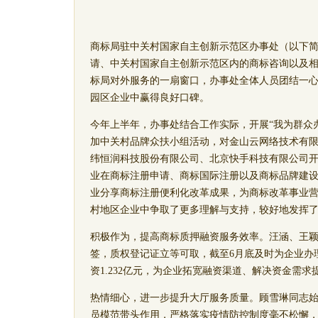
商标局驻中关村国家自主创新示范区办事处（以下简
请、中关村国家自主创新示范区内的商标咨询以及
标局对外服务的一扇窗口，办事处全体人员团结一
园区企业中赢得良好口碑。
今年上半年，办事处结合工作实际，开展“我为群众
加中关村品牌众扶小组活动，对金山云网络技术有
纬恒润科技股份有限公司、北京快手科技有限公司
业在商标注册申请、商标国际注册以及商标品牌建
业分享商标注册便利化改革成果，为商标改革事业
村地区企业中争取了更多理解与支持，较好地发挥
积极作为，提高商标质押融资服务效率。
汪涵、王
签，质权登记证立等可取，截至6月底及时为企业办理
资1.232亿元，为企业拓宽融资渠道、解决资金需
热情细心，进一步提升大厅服务质量。
顾雪琳
同志
员模范带头作用，严格落实疫情防控制度毫不松懈