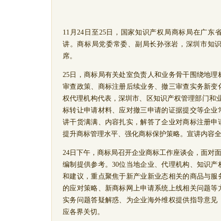
11
月
2
4
日至
2
5
日，国家知识产权局商标局在广东
讲。商标局党委常委、副局长孙张岩，深圳市知
席。
2
5
日，商标局有关处室负责人和业务骨干围绕地理
审查政策、商标注册后续业务、撤三审查实务新变
权代理机构代表，深圳市、区知识产权管理部门和
标转让申请材料、应对撤三申请的证据提交等企业
讲干货满满、内容扎实，解答了
企业对
商标
注册申
提升
商标管理水平
、强化商标
保护策略
。宣讲内容
2
4
日下午
，商标局
召开
企业商标工作
座谈会，
面对
编制提供参考。
30
位
当地企业、代理机构、知识产
和建议，
重点
聚焦于
新产业新业态相关的商品与服
的应对策略
、
新商标网上申请系统上线
相关问题
等
实务问题答疑解惑、为企业海外维权提供指导意见
应
各界关切
。