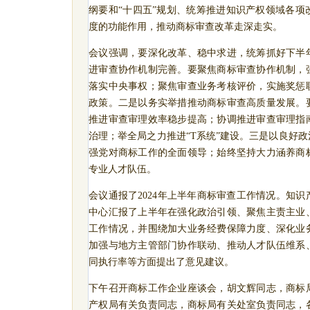
纲要和“十四五”规划、统筹推进知识产权领域各项
度的功能作用，推动商标审查改革走深走实。
会议强调，要深化改革、稳中求进，统筹抓好下半
进审查协作机制完善。要聚焦商标审查协作机制，
落实中央事权；聚焦审查业务考核评价，实施奖惩
政策。
二是
以务实举措推动商标审查高质量发展。
推进审查审理效率稳步提高；协调推进审查审理指
治理；举全局之力推进“
T
系统”建设。
三是
以良好政
强党对商标工作的全面领导；始终坚持大力涵养商
专业人才队伍。
会议通报了
2024
年上半年商标审查工作情况。知识
中心汇报了上半年在强化政治引领、聚焦主责主业
工作情况，并围绕
加大业务经费保障力度、深化业
加强与地方主管部门协作联动、推动人才队伍维系
同执行率等方面提出了意见建议。
下午召开商标工作企业座谈会，胡文辉同志，商标
产权局有关负责同志，商标局有关处室负责同志，